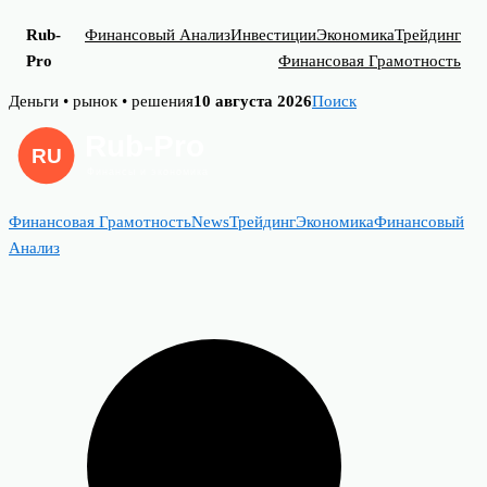
Rub-
Финансовый Анализ
Инвестиции
Экономика
Трейдинг
Pro
Финансовая Грамотность
Skip
Деньги • рынок • решения
10 августа 2026
Поиск
to
content
Финансовая Грамотность
News
Трейдинг
Экономика
Финансовый
Анализ