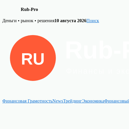
Rub-Pro
Skip
Деньги • рынок • решения
10 августа 2026
Поиск
to
content
Финансовая Грамотность
News
Трейдинг
Экономика
Финансовый