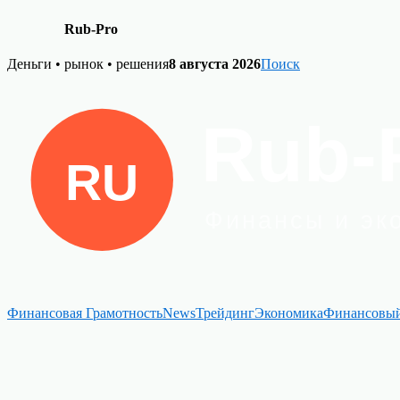
Rub-Pro
Skip
Деньги • рынок • решения
8 августа 2026
Поиск
to
content
Финансовая Грамотность
News
Трейдинг
Экономика
Финансовый