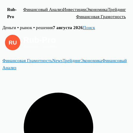
Rub-
Финансовый Анализ
Инвестиции
Экономика
Трейдинг
Pro
Финансовая Грамотность
Skip
Деньги • рынок • решения
7 августа 2026
Поиск
to
content
Финансовая Грамотность
News
Трейдинг
Экономика
Финансовый
Анализ