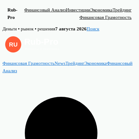
Rub-
Финансовый Анализ
Инвестиции
Экономика
Трейдинг
Pro
Финансовая Грамотность
Skip
Деньги • рынок • решения
7 августа 2026
Поиск
to
content
Финансовая Грамотность
News
Трейдинг
Экономика
Финансовый
Анализ