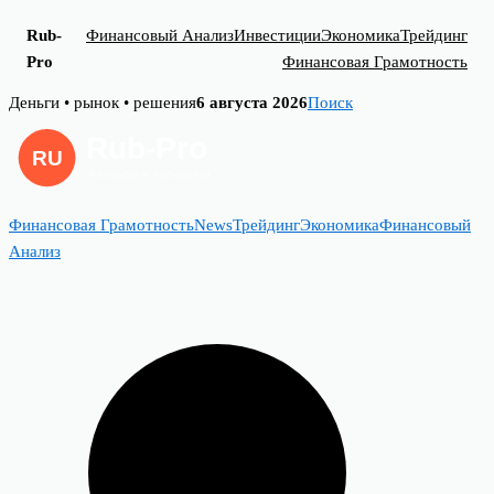
Rub-
Финансовый Анализ
Инвестиции
Экономика
Трейдинг
Pro
Финансовая Грамотность
Skip
Деньги • рынок • решения
6 августа 2026
Поиск
to
content
Финансовая Грамотность
News
Трейдинг
Экономика
Финансовый
Анализ