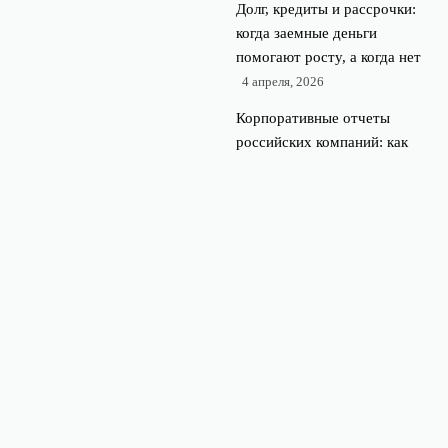
Долг, кредиты и рассрочки:
когда заемные деньги
помогают росту, а когда нет
4 апреля, 2026
Корпоративные отчеты
российских компаний: как
за 15 минут понять
ценность акций
28 марта,
2026
Ошибка новичка: как
горячие инвестиционные
идеи из новостей ведут к
убыткам
21 марта, 2026
© 2026 Rub-Pro
Финансы и экономика