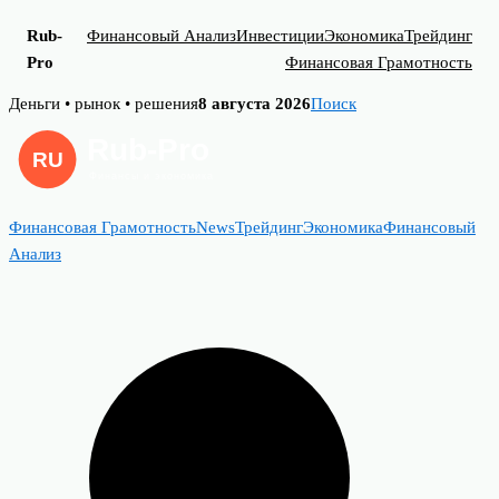
Rub-
Финансовый Анализ
Инвестиции
Экономика
Трейдинг
Pro
Финансовая Грамотность
Skip
Деньги • рынок • решения
8 августа 2026
Поиск
to
content
Финансовая Грамотность
News
Трейдинг
Экономика
Финансовый
Анализ