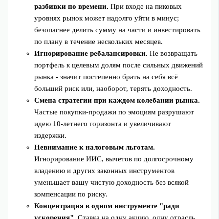
разбивки по времени.
При входе на пиковых
уровнях рынок может надолго уйти в минус;
безопаснее делить сумму на части и инвестировать
по плану в течение нескольких месяцев.
Игнорирование ребалансировки.
Не возвращать
портфель к целевым долям после сильных движений
рынка - значит постепенно брать на себя всё
больший риск или, наоборот, терять доходность.
Смена стратегии при каждом колебании рынка.
Частые покупки‑продажи по эмоциям разрушают
идею 10‑летнего горизонта и увеличивают
издержки.
Невнимание к налоговым льготам.
Игнорирование ИИС, вычетов по долгосрочному
владению и других законных инструментов
уменьшает вашу чистую доходность без всякой
компенсации по риску.
Концентрация в одном инструменте "ради
ускорения".
Ставка на одну акцию, одну отрасль