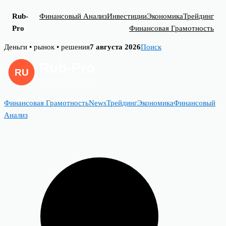
Rub-
Финансовый Анализ
Инвестиции
Экономика
Трейдинг
Pro
Финансовая Грамотность
Skip
Деньги • рынок • решения
7 августа 2026
Поиск
to
content
Финансовая Грамотность
News
Трейдинг
Экономика
Финансовый
Анализ