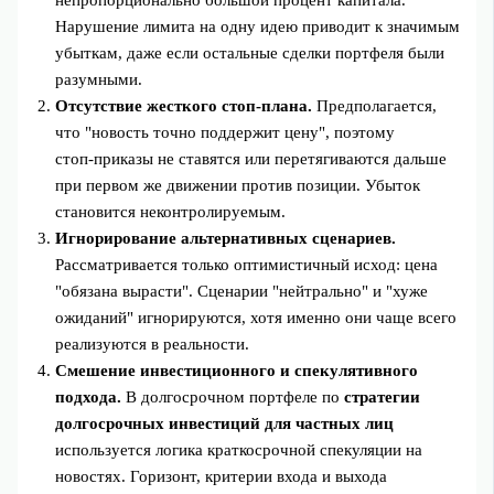
непропорционально большой процент капитала.
Нарушение лимита на одну идею приводит к значимым
убыткам, даже если остальные сделки портфеля были
разумными.
Отсутствие жесткого стоп‑плана.
Предполагается,
что "новость точно поддержит цену", поэтому
стоп‑приказы не ставятся или перетягиваются дальше
при первом же движении против позиции. Убыток
становится неконтролируемым.
Игнорирование альтернативных сценариев.
Рассматривается только оптимистичный исход: цена
"обязана вырасти". Сценарии "нейтрально" и "хуже
ожиданий" игнорируются, хотя именно они чаще всего
реализуются в реальности.
Смешение инвестиционного и спекулятивного
подхода.
В долгосрочном портфеле по
стратегии
долгосрочных инвестиций для частных лиц
используется логика краткосрочной спекуляции на
новостях. Горизонт, критерии входа и выхода