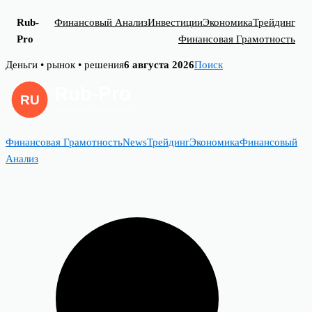
Rub-
Финансовый Анализ
Инвестиции
Экономика
Трейдинг
Pro
Финансовая Грамотность
Skip
Деньги • рынок • решения
6 августа 2026
Поиск
to
content
Финансовая Грамотность
News
Трейдинг
Экономика
Финансовый
Анализ