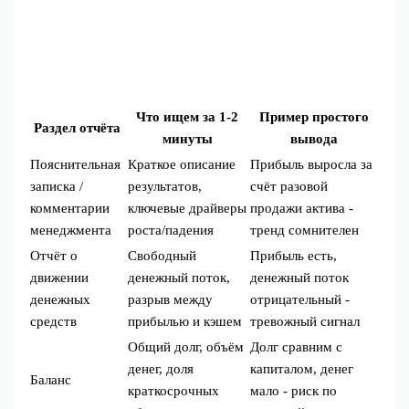
Что ищем за 1-2
Пример простого
Раздел отчёта
минуты
вывода
Пояснительная
Краткое описание
Прибыль выросла за
записка /
результатов,
счёт разовой
комментарии
ключевые драйверы
продажи актива -
менеджмента
роста/падения
тренд сомнителен
Отчёт о
Свободный
Прибыль есть,
движении
денежный поток,
денежный поток
денежных
разрыв между
отрицательный -
средств
прибылью и кэшем
тревожный сигнал
Общий долг, объём
Долг сравним с
денег, доля
капиталом, денег
Баланс
краткосрочных
мало - риск по