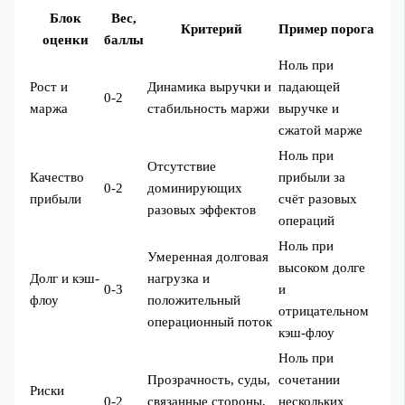
Блок
Вес,
Критерий
Пример порога
оценки
баллы
Ноль при
Рост и
Динамика выручки и
падающей
0-2
маржа
стабильность маржи
выручке и
сжатой марже
Ноль при
Отсутствие
Качество
прибыли за
0-2
доминирующих
прибыли
счёт разовых
разовых эффектов
операций
Ноль при
Умеренная долговая
высоком долге
Долг и кэш-
нагрузка и
0-3
и
флоу
положительный
отрицательном
операционный поток
кэш-флоу
Ноль при
Прозрачность, суды,
сочетании
Риски
0-2
связанные стороны,
нескольких