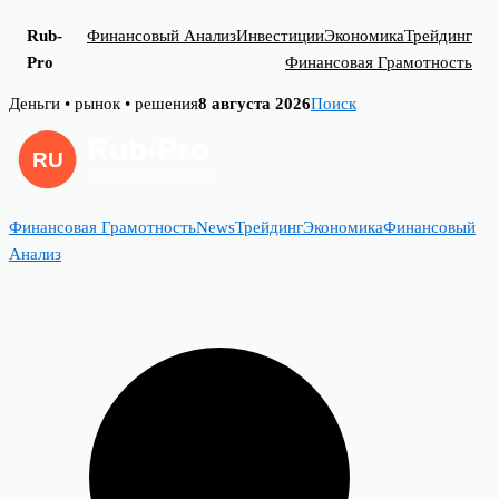
Rub-
Финансовый Анализ
Инвестиции
Экономика
Трейдинг
Pro
Финансовая Грамотность
Skip
Деньги • рынок • решения
8 августа 2026
Поиск
to
content
Финансовая Грамотность
News
Трейдинг
Экономика
Финансовый
Анализ