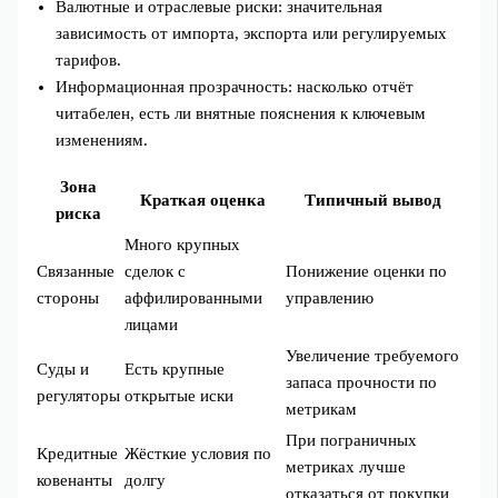
Валютные и отраслевые риски: значительная
зависимость от импорта, экспорта или регулируемых
тарифов.
Информационная прозрачность: насколько отчёт
читабелен, есть ли внятные пояснения к ключевым
изменениям.
Зона
Краткая оценка
Типичный вывод
риска
Много крупных
Связанные
сделок с
Понижение оценки по
стороны
аффилированными
управлению
лицами
Увеличение требуемого
Суды и
Есть крупные
запаса прочности по
регуляторы
открытые иски
метрикам
При пограничных
Кредитные
Жёсткие условия по
метриках лучше
ковенанты
долгу
отказаться от покупки