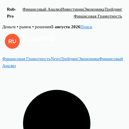
Rub-
Финансовый Анализ
Инвестиции
Экономика
Трейдинг
Pro
Финансовая Грамотность
Skip
Деньги • рынок • решения
5 августа 2026
Поиск
to
content
Финансовая Грамотность
News
Трейдинг
Экономика
Финансовый
Анализ