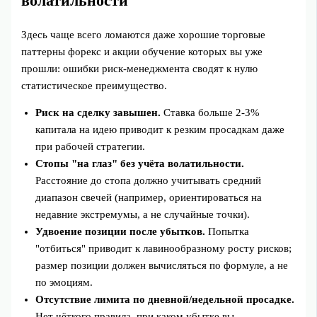
волатильности
Здесь чаще всего ломаются даже хорошие торговые
паттерны форекс и акции обучение которых вы уже
прошли: ошибки риск‑менеджмента сводят к нулю
статистическое преимущество.
Риск на сделку завышен.
Ставка больше 2-3%
капитала на идею приводит к резким просадкам даже
при рабочей стратегии.
Стопы "на глаз" без учёта волатильности.
Расстояние до стопа должно учитывать средний
диапазон свечей (например, ориентироваться на
недавние экстремумы, а не случайные точки).
Удвоение позиции после убытков.
Попытка
"отбиться" приводит к лавинообразному росту рисков;
размер позиции должен вычисляться по формуле, а не
по эмоциям.
Отсутствие лимита по дневной/недельной просадке.
Нет чёткого правила, при каком убытке вы