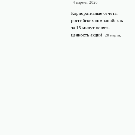
4 апреля, 2026
Корпоративные отчеты
российских компаний: как
за 15 минут понять
ценность акций
28 марта,
2026
Ошибка новичка: как
горячие инвестиционные
идеи из новостей ведут к
убыткам
21 марта, 2026
© 2026 Rub-Pro
Финансы и экономика
News
Инвестиции