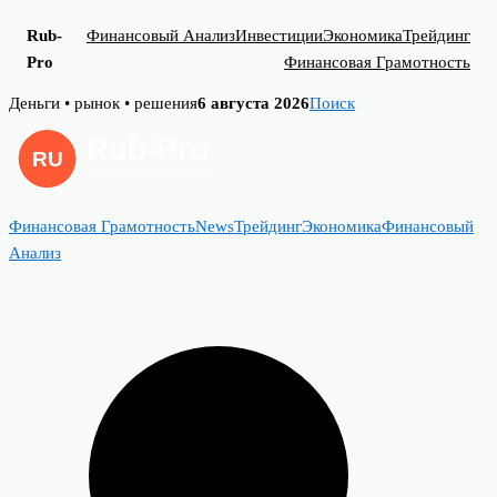
Rub-
Финансовый Анализ
Инвестиции
Экономика
Трейдинг
Pro
Финансовая Грамотность
Skip
Деньги • рынок • решения
6 августа 2026
Поиск
to
content
Финансовая Грамотность
News
Трейдинг
Экономика
Финансовый
Анализ